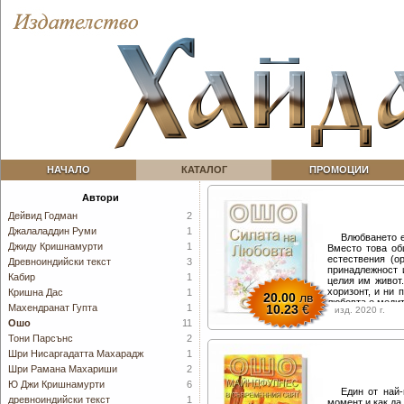
НАЧАЛО
КАТАЛОГ
ПРОМОЦИИ
Автори
Дейвид Годман
2
Джалаладдин Руми
1
Влюбването е
Джиду Кришнамурти
1
Вместо това об
естествения (о
Древноиндийски текст
3
принадлежност 
Кабир
1
целия им живот
хоризонт, и ни 
Кришна Дас
1
20.00
лв
любовта е медит
Махендранат Гупта
1
10.23
€
изд. 2020 г.
в нас и към друг
Ошо
11
Серията книг
Всяка от тях из
Тони Парсънс
2
търсене на сми
Шри Нисаргадатта Махарадж
1
съществуване.
Шри Рамана Махариши
2
Ю Джи Кришнамурти
6
Един от най-
древноиндийски текст
1
момент и как да