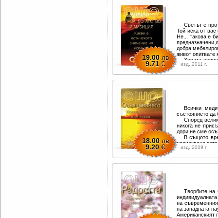
Светът е про
Той иска от вас
Не... такова е 
предназначени д
добра мебелиров
живот опитвате к
19.00
лв
Хората непре
9.71
€
изд. 2011 г.
пари, повече вл
и един ден се о
вече да отидат,
труда да стигате
Моят стрем
неудовлетворен
достатъчен какъ
Всички меди
състоянието да 
Според велик
никога не присъ
дори не сме осъ
В същото вре
18.00
лв
неочаквана ката
9.20
€
изд. 2009 г.
на бебе, или ко
всяка мисъл.
Осъзнаването
аспект на живо
осъзнаване.
Творбите на 
индивидуалната 
на съвременния
на западната нау
Американският п